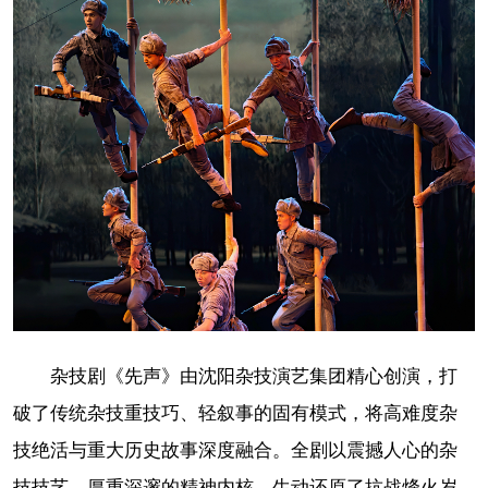
杂技剧《先声》由沈阳杂技演艺集团精心创演，打
破了传统杂技重技巧、轻叙事的固有模式，将高难度杂
技绝活与重大历史故事深度融合。全剧以震撼人心的杂
技技艺、厚重深邃的精神内核，生动还原了抗战烽火岁