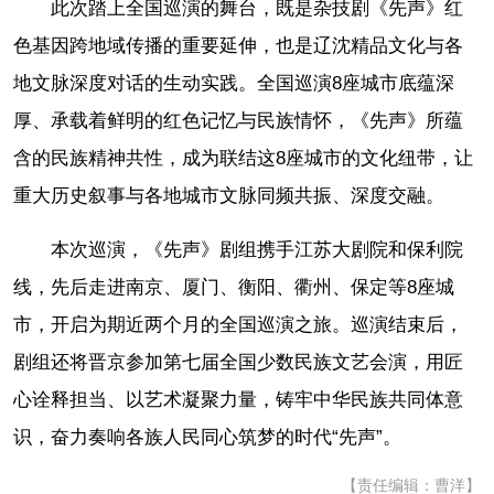
此次踏上全国巡演的舞台，既是杂技剧《先声》红
色基因跨地域传播的重要延伸，也是辽沈精品文化与各
地文脉深度对话的生动实践。全国巡演8座城市底蕴深
厚、承载着鲜明的红色记忆与民族情怀，《先声》所蕴
含的民族精神共性，成为联结这8座城市的文化纽带，让
重大历史叙事与各地城市文脉同频共振、深度交融。
本次巡演，《先声》剧组携手江苏大剧院和保利院
线，先后走进南京、厦门、衡阳、衢州、保定等8座城
市，开启为期近两个月的全国巡演之旅。巡演结束后，
剧组还将晋京参加第七届全国少数民族文艺会演，用匠
心诠释担当、以艺术凝聚力量，铸牢中华民族共同体意
识，奋力奏响各族人民同心筑梦的时代“先声”。
【责任编辑：曹洋】